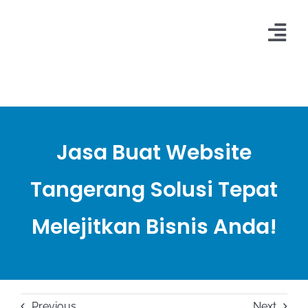
Skip
to
Tog
content
Nav
HOME
DIGITAL MARKETING
Jasa Buat Website
PORTFOLIO
Tangerang Solusi Tepat
ARTIKEL
Melejitkan Bisnis Anda!
HUBUNGI KAMI
Previous
Next